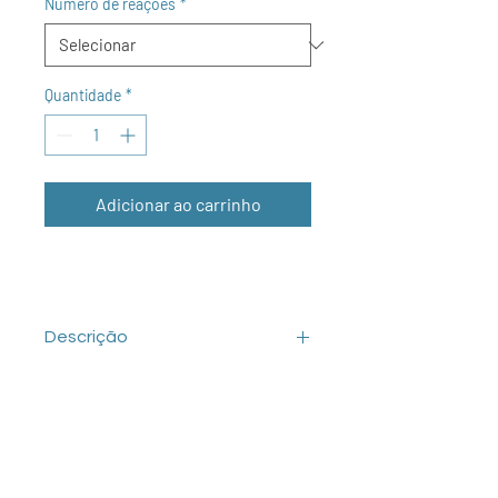
Número de reações
*
Quantidade
*
Adicionar ao carrinho
Descrição
O Kit para Síntese de cDNA pht reúne
os componentes necessários para a
conversão de RNA em cDNA de fita
simples. Esse kit utiliza a enzima
transcriptase reversa (RT) M-MLV