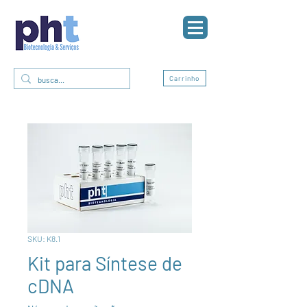
0
Carrinho
SKU: K8.1
Kit para Síntese de
cDNA