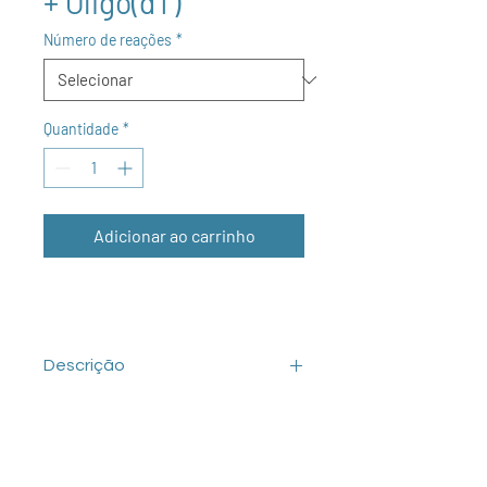
+ Oligo(dT)
Número de reações
*
Quantidade
*
Adicionar ao carrinho
Descrição
O Kit para Síntese de cDNA –
Randômico + Oligo(dT) reúne os
componentes necessários para a
conversão de RNA em cDNA de fita