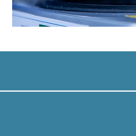
19
ANO