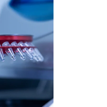
Fundada por cienti
conhecimento téc
do mercado, contri
no Brasil.
Com uma equipe fo
qualificados, incl
PhD e consultores 
oferece apoio técni
personalizadas pa
específicas de seu
Conheça a nossa hi