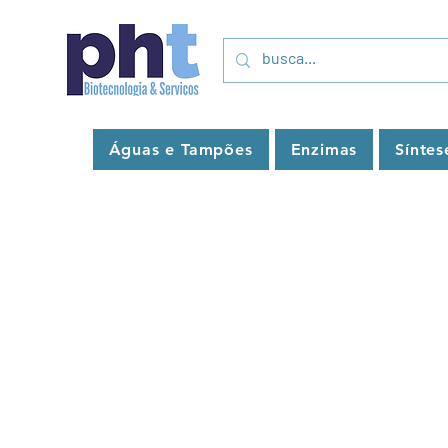
Águas e Tampões
Enzimas
Sínte
A Phoneutria Biotecnologia e Serviços 