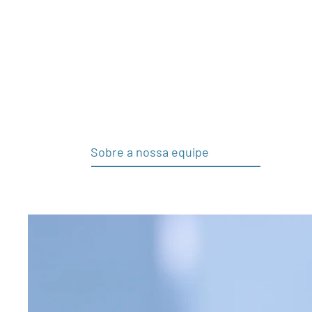
(PHT) é uma empresa inovadora,
especializada na criação, produção e
comercialização de produtos
biotecnológicos, além de prestar serviç
excelência no setor.
Sobre a nossa equipe