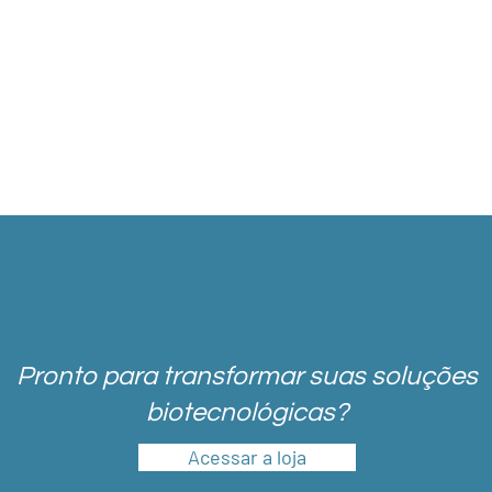
diversificada
Soluções para atender às
Compromisso com prazo
mais variadas
para otimizar o trabalho
necessidades.
de seus clientes.
Pronto para transformar suas soluções
biotecnológicas?
Acessar a loja