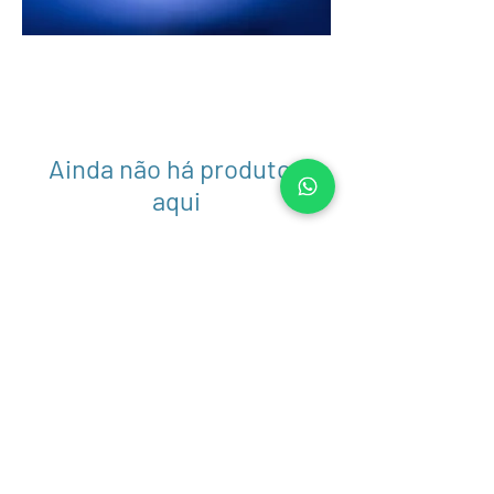
Ainda não há produtos
aqui
Escolha uma categoria diferente
para continuar.
Phoneutria Biotecnologia e Serviços LTDA
CNPJ:
00.353.885
/0001-02
pht@phoneutria.com.br
​Rua Teles de Menezes, 148, Santa
Branca, Belo Horizonte - MG, CEP:
31565-130