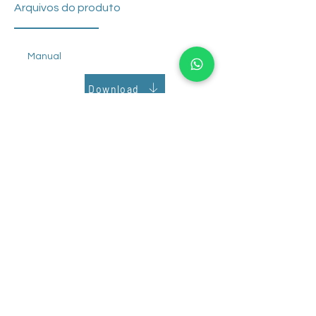
isola preferencialmente DNA, devido ao
Arquivos do produto
seu tamponamento em pH básico.
Manual
Download
Nome do Arquivo
Download
Phoneutria Biotecnologia e Serviços LTDA
CNPJ:
00.353.885
/0001-02
pht@phoneutria.com.br