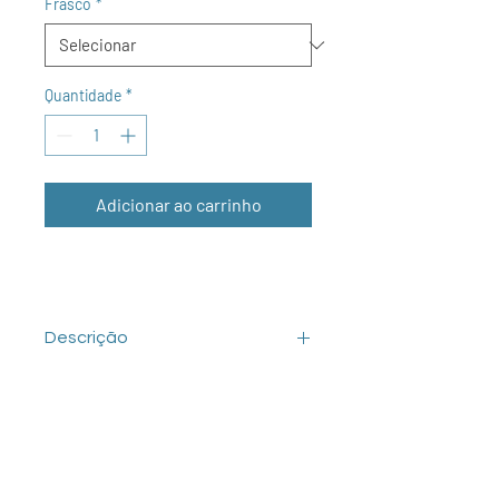
Frasco
*
Quantidade
*
Adicionar ao carrinho
Descrição
O Fenol Tamponado para DNA é uma
solução de forte poder desnaturador
de proteínas que pode ser utilizada
para a separação de ácidos nucleicos
em soluções ou extratos. Este produto