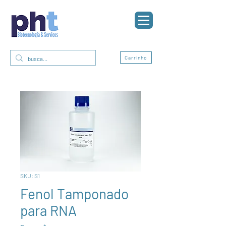
0
Carrinho
SKU: S1
Fenol Tamponado
para RNA