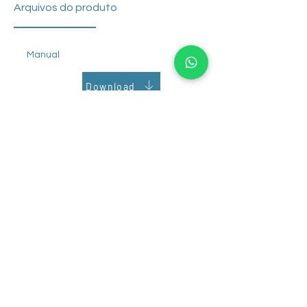
isola preferencialmente RNA, devido ao
Arquivos do produto
seu tamponamento em pH ácido.
Manual
Download
Nome do Arquivo
Download
Phoneutria Biotecnologia e Serviços LTDA
CNPJ:
00.353.885
/0001-02
pht@phoneutria.com.br