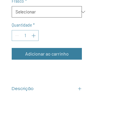
Frasco
*
Quantidade
*
Adicionar ao carrinho
Descrição
O Fenol Tamponado para RNA
é uma
solução de forte poder desnaturador
de proteínas que pode ser utilizada
para a separação de ácidos nucleicos
em soluções ou extratos. Este produto